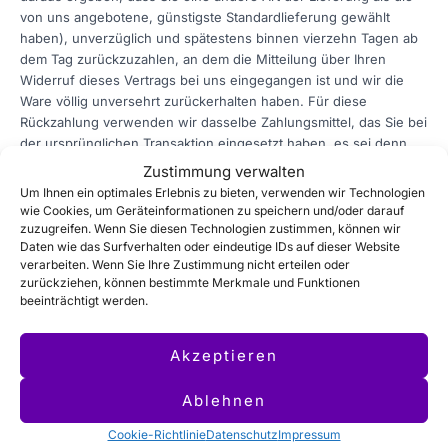
von uns angebotene, günstigste Standardlieferung gewählt
haben), unverzüglich und spätestens binnen vierzehn Tagen ab
dem Tag zurückzuzahlen, an dem die Mitteilung über Ihren
Widerruf dieses Vertrags bei uns eingegangen ist und wir die
Ware völlig unversehrt zurückerhalten haben. Für diese
Rückzahlung verwenden wir dasselbe Zahlungsmittel, das Sie bei
der ursprünglichen Transaktion eingesetzt haben, es sei denn,
mit Ihnen wurde ausdrücklich etwas anderes vereinbart; in
Zustimmung verwalten
keinem Fall werden Ihnen wegen dieser Rückzahlung Entgelte
Um Ihnen ein optimales Erlebnis zu bieten, verwenden wir Technologien
berechnet.
wie Cookies, um Geräteinformationen zu speichern und/oder darauf
zuzugreifen. Wenn Sie diesen Technologien zustimmen, können wir
Daten wie das Surfverhalten oder eindeutige IDs auf dieser Website
Sie haben die Waren unverzüglich und in jedem Fall spätestens
verarbeiten. Wenn Sie Ihre Zustimmung nicht erteilen oder
binnen vierzehn Tagen ab dem Tag, an dem Sie uns über den
zurückziehen, können bestimmte Merkmale und Funktionen
Widerruf dieses Vertrags unterrichten, an uns (
Annika Kolloch,
beeinträchtigt werden.
Spessartring 55, 63110 Rodgau
) zurückzusenden oder zu
übergeben.
Akzeptieren
Die Frist ist gewahrt, wenn Sie die Waren vor Ablauf der Frist von
vierzehn Tagen absenden.
Ablehnen
Cookie-Richtlinie
Datenschutz
Impressum
Die unmittelbaren Kosten der Rücksendung der Waren tragen